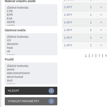
Materiál vnějšího pláště
1-AYY
1
×
1-AYY
1
×
1-AYY
1
×
1-AYY
1
×
Odolnost vodiče
1-AYY
1
×
1-AYY
1
×
1
2
3
4
Použití
HLEDAT
VYMAZAT PARAMETRY