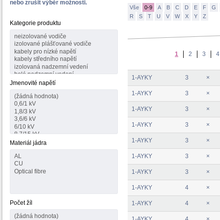
nebo zrušit výběr možnosti.
Vše
0-9
A
B
C
D
E
F
G
R
S
T
U
V
W
X
Y
Z
Kategorie produktu
1
2
3
4
1-AYKY
3
×
Jmenovité napětí
1-AYKY
3
×
1-AYKY
3
×
1-AYKY
3
×
1-AYKY
3
×
Materiál jádra
1-AYKY
3
×
1-AYKY
3
×
1-AYKY
4
×
Počet žíl
1-AYKY
4
×
1-AYKY
4
×