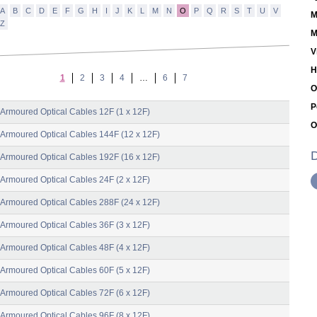
A
B
C
D
E
F
G
H
I
J
K
L
M
N
O
P
Q
R
S
T
U
V
M
Z
M
V
H
1
2
3
4
…
6
7
O
P
c Armoured Optical Cables 12F (1 x 12F)
O
c Armoured Optical Cables 144F (12 x 12F)
D
c Armoured Optical Cables 192F (16 x 12F)
c Armoured Optical Cables 24F (2 x 12F)
c Armoured Optical Cables 288F (24 x 12F)
c Armoured Optical Cables 36F (3 x 12F)
c Armoured Optical Cables 48F (4 x 12F)
c Armoured Optical Cables 60F (5 x 12F)
c Armoured Optical Cables 72F (6 x 12F)
c Armoured Optical Cables 96F (8 x 12F)