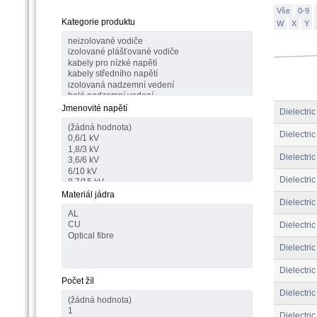
Vše
0-9
Kategorie produktu
W
X
Y
Jmenovité napětí
Dielectri
Dielectri
Dielectri
Dielectri
Materiál jádra
Dielectri
Dielectri
Dielectri
Dielectri
Počet žíl
Dielectri
Dielectri