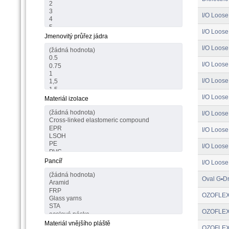
I/O Loose
I/O Loose
Jmenovitý průřez jádra
I/O Loose
I/O Loose
I/O Loose
I/O Loose
Materiál izolace
I/O Loose
I/O Loose
I/O Loose
Pancíř
I/O Loose
Oval G▪Dr
OZOFLEX
OZOFLEX
Materiál vnějšího pláště
OZOFLEX