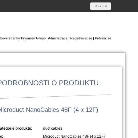
JAZYK
bové stránky Prysmian Group
|
Administrace
|
Registrovat se
|
Přihlásit se
PODROBNOSTI O PRODUKTU
Microduct NanoCables 48F (4 x 12F)
ategorie produktu:
duct cables
yp:
Microduct NanoCables 48F (4 x 12F)