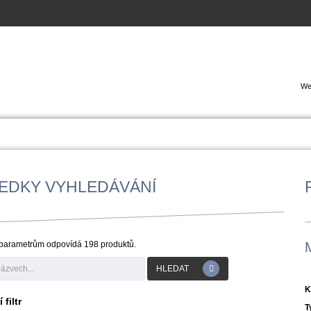
We
EDKY VYHLEDÁVÁNÍ
parametrům odpovídá 198 produktů.
HLEDAT
K
filtr
T