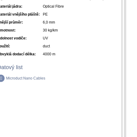
ateriál jádra:
Optical Fibre
ateriál vnějšího pláště:
PE
nější průměr:
6,0 mm
motnost:
30 kg/km
dolnost vodiče:
UV
oužití:
duct
bvyklá dodací délka:
4000 m
atový list
Microduct Nano Cables