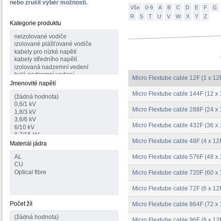
nebo zrušit výběr možnosti.
Vše
0-9
A
B
C
D
E
F
G
R
S
T
U
V
W
X
Y
Z
Kategorie produktu
Micro Flextube cable 12F (1 x 12
Jmenovité napětí
Micro Flextube cable 144F (12 x 
Micro Flextube cable 288F (24 x 
Micro Flextube cable 432F (36 x 
Micro Flextube cable 48F (4 x 12
Materiál jádra
Micro Flextube cable 576F (48 x 
Micro Flextube cable 720F (60 x 
Micro Flextube cable 72F (6 x 12
Počet žíl
Micro Flextube cable 864F (72 x 
Micro Flextube cable 96F (8 x 12